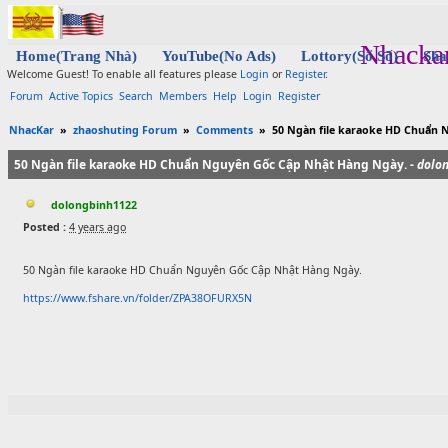
Nhacka
Home(Trang Nhà)
YouTube(No Ads)
Lottory(Sổ Số)
Sha
Welcome Guest! To enable all features please
Login
or
Register
.
Forum
Active Topics
Search
Members
Help
Login
Register
NhacKar
»
zhaoshuting Forum
»
Comments
»
50 Ngàn file karaoke HD Chuẩn 
50 Ngàn file karaoke HD Chuẩn Nguyên Gốc Cập Nhật Hàng Ngày. -
dolo
dolongbinh1122
Posted :
4 years ago
50 Ngàn file karaoke HD Chuẩn Nguyên Gốc Cập Nhật Hàng Ngày.
https://www.fshare.vn/folder/ZPA38OFURX5N